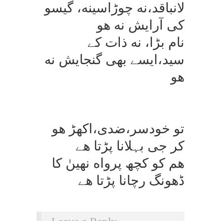
لانباقد،نه چوڑاسینه، گیسو
كی آرایش نه هو
نام بڑا، نه ذات كے
سید،ایسے بهی گنجایش نه
هو
تو خودسر،ضدی،اكھڑ هو
كر جی بہلانا پڑتا هے
ھم كو كچھ پرواه نهیںٰ كا
ڈھونگ رچانا پڑتا هے