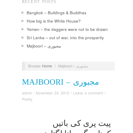
RECENT POSTS
Bangkok – Buildings & Buddhas
How big is the White House?
Yemen – the daggers were not to be drawn
Sri Lanka – out of war, into the prosperity
Majboori – مجبوری
Majboori – مجبوری
/
Home
Browse:
MAJBOORI – مجبوری
admin
/
November 24, 2012
/
Leave a comment
/
Poetry
پیت پری كی باتیں