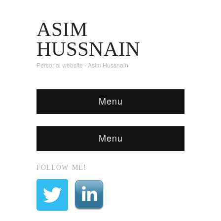
ASIM
HUSSNAIN
Personal website - Asim Hussnain
Menu
Menu
FOLLOW ME!