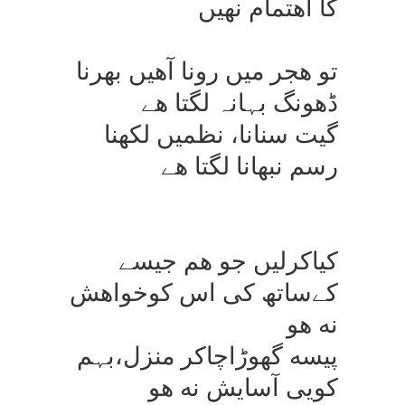
كا اھتمام نھیں
تو ھجر میں رونا آھیں بھرنا
ڈھونگ بہانہ لگتا ھے
گیت سنانا، نظمیں لكھنا
رسم نبھانا لگتا ھے
كیاكرلیں جو هم جیسے
كےساتھ كی اس كوخواهش
نه هو
پیسه گهوڑاچاكر منزل،بہم
كویی آسایش نه هو