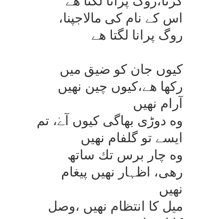
كرنا،روگ پرانا لگتا ھے
اس كے نام كی مالاجپنا،
روگ پرانا لگتا ھے
كیوں جان كو ضیق میں
ركھا ھے،كیوں چین نھیں
آرام نھیں
وه دوڑی بھاگی كیوں آےٰ، تم
ایسے تو گلفام نھیں
وه چار برس تك ساتھ
رھی، اظہار نھیں پیغام
نھیں
میل كا انتظام نھیں ،وصل